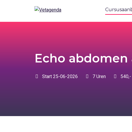
Ga direct naar
de inhoud
.
Cursusaan
Echo abdomen 
Start 25-06-2026
7 Uren
540,-