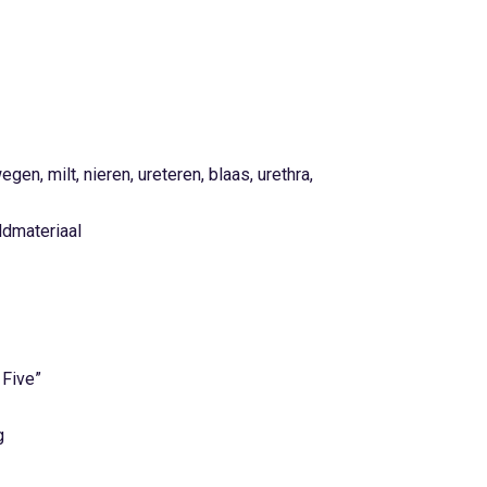
en, milt, nieren, ureteren, blaas, urethra,
ldmateriaal
 Five”
g