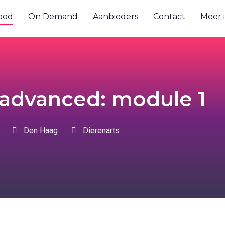
bod
On Demand
Aanbieders
Contact
Meer 
advanced: module 1
Den Haag
Dierenarts