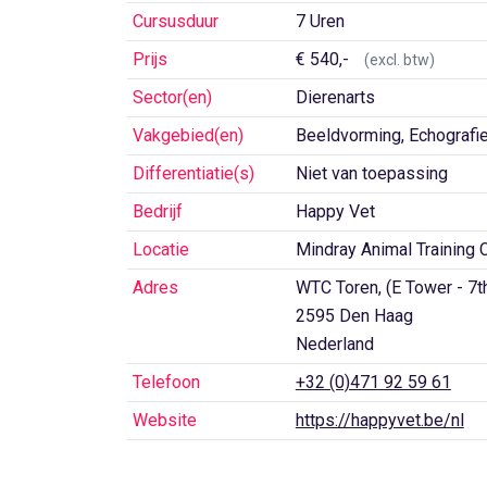
Cursusduur
7 Uren
Prijs
€ 540,-
(excl. btw)
Sector(en)
Dierenarts
Vakgebied(en)
Beeldvorming, Echografi
Differentiatie(s)
Niet van toepassing
Bedrijf
Happy Vet
Locatie
Mindray Animal Training 
Adres
WTC Toren, (E Tower - 7th
2595 Den Haag
Nederland
Telefoon
+32 (0)471 92 59 61
Website
https://happyvet.be/nl