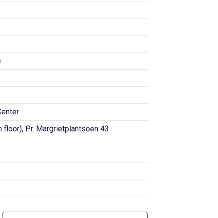
e
Center
 floor), Pr. Margrietplantsoen 43